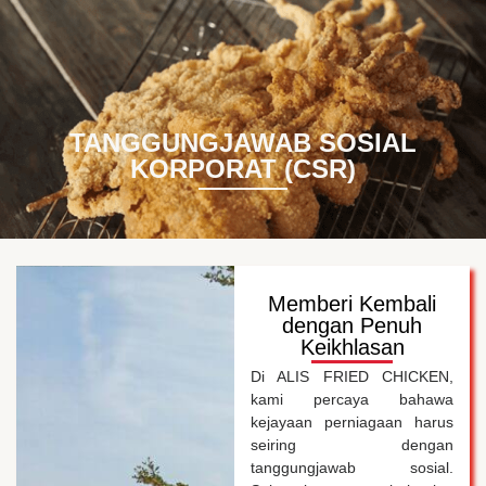
BM
EN
TANGGUNGJAWAB SOSIAL
KORPORAT (CSR)
Memberi Kembali
dengan Penuh
Keikhlasan
Di ALIS FRIED CHICKEN,
kami percaya bahawa
kejayaan perniagaan harus
seiring dengan
tanggungjawab sosial.