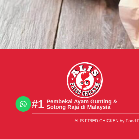
#1
Pembekal Ayam Gunting &
Sotong Raja di Malaysia
ALIS FRIED CHICKEN
by Food D