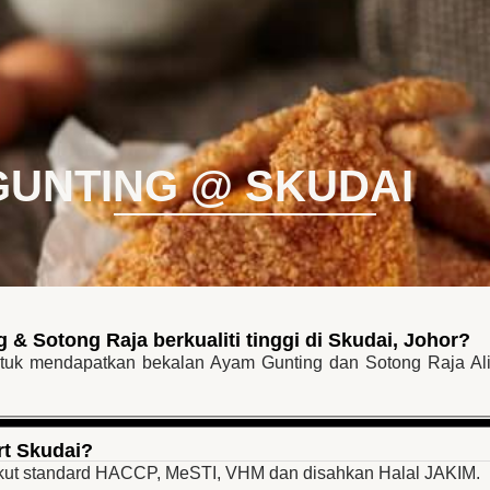
Tentang Alis
Produk
Pakej Bisnes
Artikel
Hub
GUNTING @ SKUDAI
 Sotong Raja berkualiti tinggi di Skudai, Johor?
ntuk mendapatkan bekalan Ayam Gunting dan Sotong Raja Ali
rt Skudai?
kut standard HACCP, MeSTI, VHM dan disahkan Halal JAKIM.