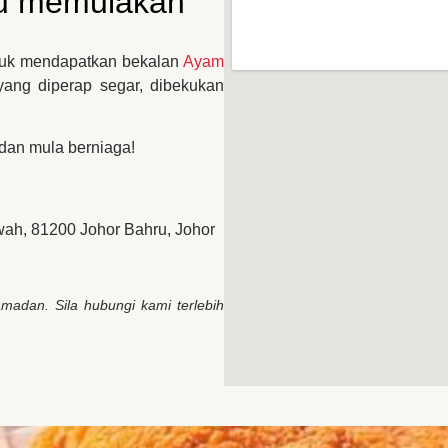
au memulakan
ntuk mendapatkan bekalan
Ayam
yang diperap segar, dibekukan
 dan mula berniaga!
wah, 81200 Johor Bahru, Johor
adan. Sila hubungi kami terlebih