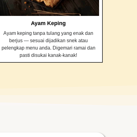
Ayam Keping
Ayam gor
Ayam keping tanpa tulang yang enak dan
dihidang 
berjus — sesuai dijadikan snek atau
— sajian
pelengkap menu anda. Digemari ramai dan
pasti disukai kanak-kanak!