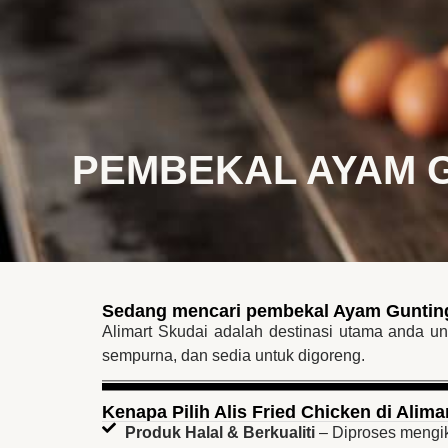
Utama
BM
EN
PEMBEKAL AYAM 
Sedang mencari pembekal Ayam Gunting &
Alimart Skudai adalah destinasi utama anda u
sempurna, dan sedia untuk digoreng.
Kenapa Pilih Alis Fried Chicken di Alima
Produk Halal & Berkualiti
– Diproses mengi