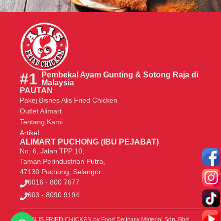
#1
Pembekal Ayam Gunting & Sotong Raja di
Malaysia
PAUTAN
Pakej Bisnes Alis Fried Chicken
Outlet Alimart
Tentang Kami
Artikel
ALIMART PUCHONG (IBU PEJABAT)
No. 6, Jalan TPP 10,
Taman Perindustrian Putra,
47130 Puchong, Selangor.
6016 - 800 7677
603 - 8090 9194
ALIS FRIED CHICKEN
by Food Delicacy Material Sdn. Bhd.